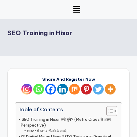
Skip
to
content
SEO Training in Hisar
Share And Register Now
Table of Contents
SEO Training in Hisar क्यों चुनें? (Metro Cities से अलग
Perspective)
Hisar में SEO सीखने के फायदे:
🏆 Digital Maya: Hisar में SEO Training का Practical